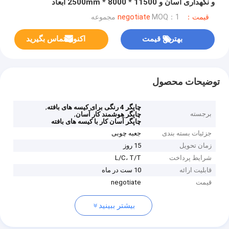
و نگهداری آسان و 11500 * 8000 * 2500mm ابعاد
قیمت：negotiate
MOQ：1 مجموعه
بهترین قیمت
اکنون تماس بگیرید
توضیحات محصول
,
چاپگر 4 رنگی برای کیسه های بافته
برجسته
,
چاپگر هوشمند کار آسان
چاپگر آسان کار با کیسه های بافته
جزئیات بسته بندی
جعبه چوبی
زمان تحویل
15 روز
شرایط پرداخت
L/C، T/T
قابلیت ارائه
10 ست در ماه
قیمت
negotiate
بیشتر ببینید