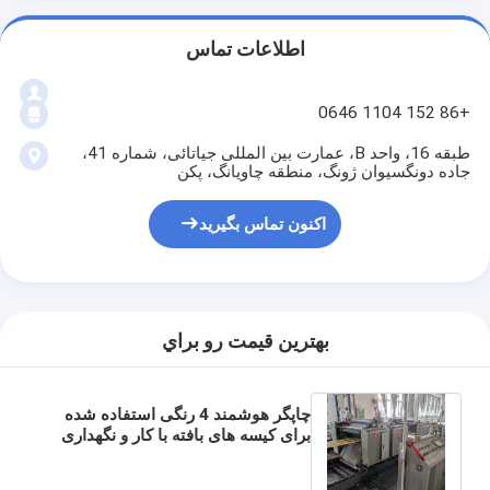
اطلاعات تماس
+86 152 1104 0646
طبقه 16، واحد B، عمارت بین المللی جیاتائی، شماره 41،
جاده دونگسیوان ژونگ، منطقه چاویانگ، پکن
اکنون تماس بگیرید
بهترين قيمت رو براي
چاپگر هوشمند 4 رنگی استفاده شده
برای کیسه های بافته با کار و نگهداری
آسان و 11500 * 8000 * 2500mm
ابعاد