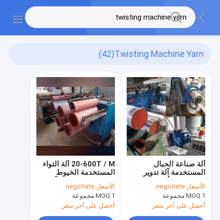
(42)
Twisting Machine Yarn
آلة صناعة الحبال
20-600T / M آلة التواء
المستخدمة آلة تدوير
المستخدمة الخيوط
الخيوط من أسلاك PP PE
البلاستيكية PP PE آلة
الأسعار:
negotiate
الأسعار:
negotiate
2400r/Min
الحبل
1 مجموعة
MOQ:
1 مجموعة
MOQ:
أحصل على آخر سعر
أحصل على آخر سعر