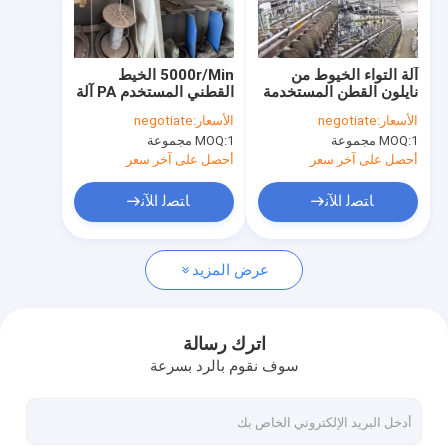
حولنا
جولة في المصنع
آلة التواء الخيوط من
5000r/Min الخيط
نايلون القطن المستخدمة
القطني المستخدم PA آلة
مراقبة الجودة
5000r/min
مضاعفة الخيط النيلوني
الأسعار:
negotiate
الأسعار:
negotiate
Tfo آلة التواء
1 مجموعة
MOQ:
1 مجموعة
MOQ:
أخبار
أحصل على آخر سعر
أحصل على آخر سعر
القضايا
ﺎﺘﺼﻟ ﺍﻶﻧ
ﺎﺘﺼﻟ ﺍﻶﻧ
اطلب اقتباس
عرض المزيد
خط طحن الخيوط المستعمل
اترك رسالة
سوف نقوم بالرد بسرعة
الخياطة الدائرية المستخدمة
الخط المستخدم لتصفيف طبقة الطحن