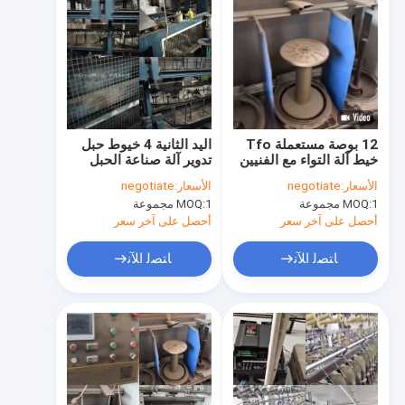
12 بوصة مستعملة Tfo
اليد الثانية 4 خيوط حبل
خيط آلة التواء مع الفنيين
تدوير آلة صناعة الحبل
المهرة
البلاستيكي PP PE
الأسعار:
negotiate
الأسعار:
negotiate
1 مجموعة
MOQ:
1 مجموعة
MOQ:
أحصل على آخر سعر
أحصل على آخر سعر
ﺎﺘﺼﻟ ﺍﻶﻧ
ﺎﺘﺼﻟ ﺍﻶﻧ
المنزل
المنتجات
فيديوهات