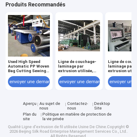
Produits Recommandés
Used High Speed
Ligne de couchage-
Ligne de couc
Automatic PP Woven
laminage par
laminage par
Bag Cutting Sewing
extrusion utilisée,
extrusion utili
Machine
largeur de filière
lèvres de filiè
1650 mm
mm, 236 m/mi
envoyer une demande
envoyer une demande
envoyer une
Aperçu
Au sujet de
Contactez-
Desktop
nous
nous
Site
Plan du
Politique en matière de protection de
site
la vie privée
Qualité
Ligne d'extrusion de fil utilisée
Usine De Chine.Copyright ©
2026 Beijing Silk Road Enterprise Management Services Co., Ltd..
All Rights Reserved.