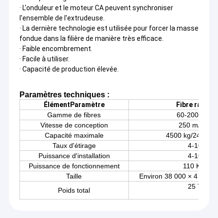
· L'onduleur et le moteur CA peuvent synchroniser
l'ensemble de l'extrudeuse.
· La dernière technologie est utilisée pour forcer la masse
fondue dans la filière de manière très efficace.
· Faible encombrement.
· Facile à utiliser.
· Capacité de production élevée.
Paramètres techniques :
Élément
Paramètre
F
ibre range
Gamme de fibres
60-2000Tex
Vitesse de conception
250 m/min
Capacité maximale
4500 kg/24 heur
Taux d'étirage
4-10
Puissance d'installation
4-10
Puissance de fonctionnement
110 KW
Taille
Environ 38 000 × 4 800 
25 T
Poids total