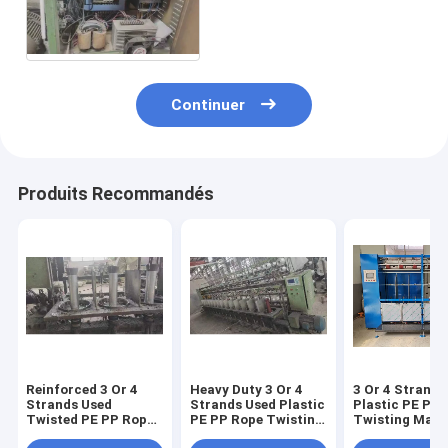
Machine for PE PP Plastic
Rope Production
Continuer
Produits Recommandés
Reinforced 3 Or 4
Heavy Duty 3 Or 4
3 Or 4 Strands
Strands Used
Strands Used Plastic
Plastic PE PP
Twisted PE PP Rope
PE PP Rope Twisting
Twisting Mach
Making Machine
Machine Durable
Reliable Opera