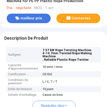
Machine for PE PP Plastic Rope Production
Prix：negotiate
MOQ：1 set
meilleur prix
Contactez
Description De Produit
,
7.57 kW Rope Twisting Machine
4-10.7mm Twisted Rope Making
Surligner
Machine
,
Reliable Plastic Rope Twister
Capacité
10 sets / mois
d'approvisionnement
Certification
CE ISO
Conditions de
L / C, T / T
paiement
Délai de livraison
15 jours
Détails d'emballage
Casse en bois
Regardez plus