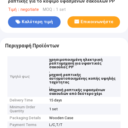
ραπτικής για το κόψιμο υφασμένων σακουλών PP
Τιμή：negotiate
MOQ：1 set
Καλύτερη τιμή
Επικοινωνήστε
Περιγραφή Προϊόντων
χρησιμοποιημένη ηλεκτρική
ραπτομηχανή για υφαντικές
σακούλες PP
,
μηχανή ραπτικής
Υψηλό φως
αυτοματοποιημένης κοπής υψηλής
ταχύτητας
,
Μηχανή ραπτικής υφασμένων
σακουλών από δεύτερο χέρι
Delivery Time
15 days
Minimum Order
1 set
Quantity
Packaging Details
Wooden Case
Payment Terms
L/C,T/T