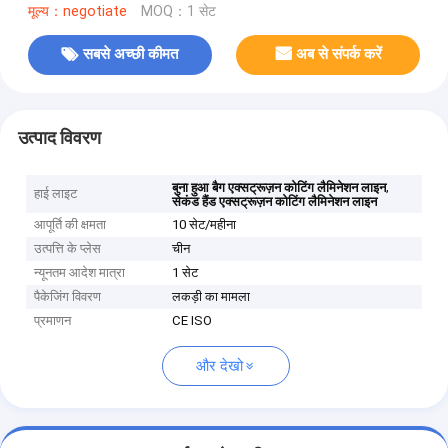
मूल्य：negotiate
MOQ：1 सेट
सबसे अच्छी कीमत
अब से संपर्क करें
उत्पाद विवरण
,
बुना हुआ बैग एक्सट्रूज़न कोटिंग लैमिनेशन लाइन
हाई लाइट
सेकंड हैंड एक्सट्रूज़न कोटिंग लैमिनेशन लाइन
आपूर्ति की क्षमता
10 सेट/महीना
उत्पत्ति के प्लेस
चीन
न्यूनतम आदेश मात्रा
1 सेट
पैकेजिंग विवरण
लकड़ी का मामला
प्रमाणन
CE ISO
और देखो