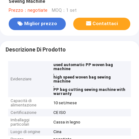
Sewing Machine
Prezzo：negotiate
MOQ：1 set
Miglior prezzo
Contattaci
Descrizione Di Prodotto
used automatic PP woven bag
machine
,
high speed woven bag sewing
Evidenziare
machine
,
PP bag cutting sewing machine with
warranty
Capacità di
10 set/mese
alimentazione
Certificazione
CE ISO
Imballaggi
Cassa in legno
particolari
Luogo di origine
Cina