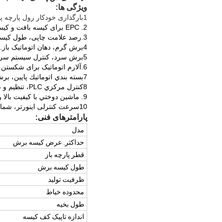
ویژگی ها:
1بارگذاری خودکار رول پارچه پنوماتیک، دستگاه حذف استاتیک.
2. EPC برای کیسه بافت و کیسه پوششی
3.رصد علامت چاپی، طول کیسه توسط سیستم سرو کنترل می شود.
4برش گرم، دهان اتوماتیک باز.
5برش سرد، کنترل سیستم سرو (اختیاری)
6.آلارم اتوماتیک برای شکستن نخ ، ارسال و جمع کردن کیسه های غیرطبیعی
7بسته بندي اتوماتيك پايين، برش و قرار دادن.
8کنترل مرکزي PLC، تنظیم و ضبط پارامتر صفحه نمایش لمسي.
9. ماشين دوختي با کيفيت بالا وارداتي / داخلي
10سرعت کنترلی اینورتر، شمارش خودکار کیسه، جمع کردن، حمل و نقل
پارامترهای فنی:
مدل
حداکثر. عرض کیسه برش
قطر پارچه باز
طول کیسه برش
ظرفیت تولید
محدوده خياط
طول بخیه
اندازه تاپیک کف کیسه