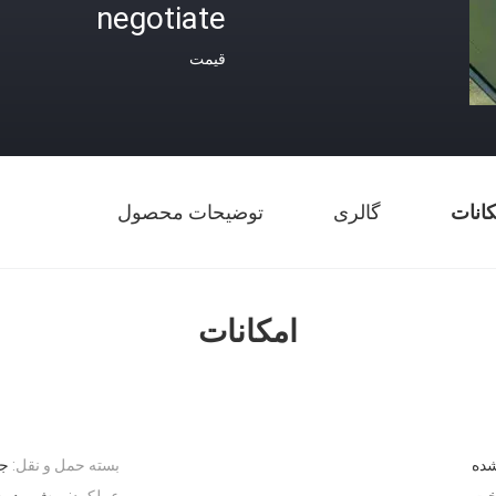
negotiate
قیمت
کانات
گالری
توضیحات محصول
امکانات
شده
بسته حمل و نقل:
جع
خت
عملکرد:
برش و دو