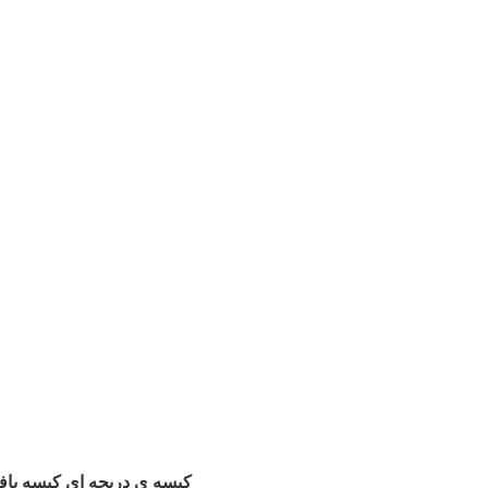
کیسه ی دریچه ای کیسه بافت