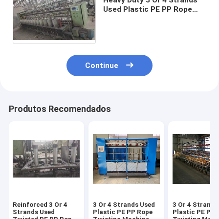
Used Plastic PE PP Rope
Twisting Machine Durable
Rope Production
Continue
Produtos Recomendados
Reinforced 3 Or 4
3 Or 4 Strands Used
3 Or 4 Strands
Strands Used
Plastic PE PP Rope
Plastic PE PP