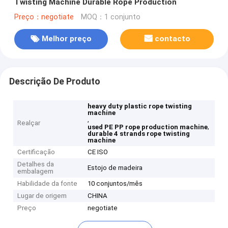
Twisting Machine Durable Rope Production
Preço：negotiate
MOQ：1 conjunto
Melhor preço
contacto
Descrição De Produto
heavy duty plastic rope twisting
machine
,
Realçar
,
used PE PP rope production machine
durable 4 strands rope twisting
machine
Certificação
CE ISO
Detalhes da
Estojo de madeira
embalagem
Habilidade da fonte
10 conjuntos/mês
Lugar de origem
CHINA
Preço
negotiate