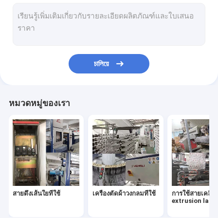
เครื่องเย็บตัดถุงผ้าที่ใช้แล้ว
เครื่องพิมพ์ถุงเยื่อที่ใช้แล้ว
เครื่องบิดเส้นใยที่ใช้
চালিয়ে
เครื่องลวดที่ใช้
เครื่องบิดเชือกที่ใช้
หมวดหมู่ของเรา
สายดึงเส้นใยที่ใช้
เครื่องตัดผ้าวงกลมที่ใช้
การใช้สายเคลือ
extrusion lami