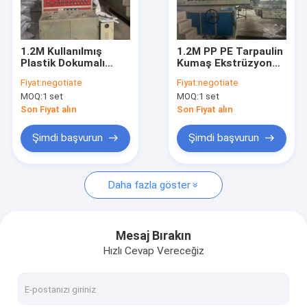
Bizim Hakkımızda
Fabrika turu
1.2M Kullanılmış
1.2M PP PE Tarpaulin
Plastik Dokumalı
Kumaş Ekstrüzyon
Kalite Kontrolü
Torba Konteyner
Kaplama Laminasyon
Fiyat:
negotiate
Fiyat:
negotiate
Torba Otomatik
Makinesi
MOQ:
1 set
MOQ:
1 set
Ekstrüzyon Kaplama
Haberler
Laminasyon Makinesi
Son Fiyat alın
Son Fiyat alın
Davalar
Şimdi başvurun
Şimdi başvurun
Teklif Et
Daha fazla göster
Kullanılmış iplik ekstrüzyon hattı
Mesaj Bırakın
Hızlı Cevap Vereceğiz
Kullanılmış Dairesel Dokuma
Kullanılan Ekstrüzyon Kaplama Laminasyon hattı