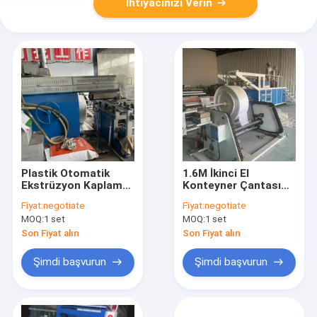
İhtiyacınızı Verin
Plastik Otomatik
1.6M İkinci El
Ekstrüzyon Kaplama
Konteyner Çantası
Makinesi Tarpaulin
Tarpaulin Geo Tekstil
Fiyat:
negotiate
Fiyat:
negotiate
Geo Tekstil
Plastik Çantası
MOQ:
1 set
MOQ:
1 set
Konteyner Çantaları
Ekstrüzyon Kaplama
için
Makinesi
Son Fiyat alın
Son Fiyat alın
Şimdi başvurun
Şimdi başvurun