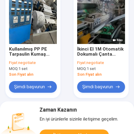
Kullanılmış PP PE
İkinci El 1M Otomatik
Tarpaulin Kumaş
Dokumalı Çanta
Ekstrüzyon
Konteyner Çanta
Fiyat:
negotiate
Fiyat:
negotiate
Laminasyon Makinesi
Kullanılmış
MOQ:
1 set
MOQ:
1 set
Plastik Dokumalı
Ekstrüzyon
Çanta Kaplama
Laminasyon Makinesi
Son Fiyat alın
Son Fiyat alın
Makinesi
Şimdi başvurun
Şimdi başvurun
Zaman Kazanın
En iyi ürünlerle sizinle iletişime geçelim.