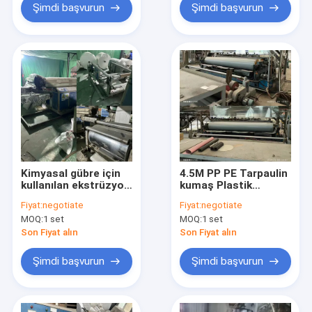
Şimdi başvurun
Şimdi başvurun
Kimyasal gübre için
4.5M PP PE Tarpaulin
kullanılan ekstrüzyon
kumaş Plastik
laminasyon makinesi
dokuma poşeti
Fiyat:
negotiate
Fiyat:
negotiate
Ekstrüzyon
MOQ:
1 set
MOQ:
1 set
Laminasyon Makinesi
Son Fiyat alın
Son Fiyat alın
Şimdi başvurun
Şimdi başvurun