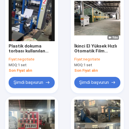
Plastik dokuma
İkinci El Yüksek Hızlı
torbası kullanılan
Otomatik Film
Ekstrüzyon kaplama
Kaplama Laminasyon
Fiyat:
negotiate
Fiyat:
negotiate
laminasyon makinesi
Makinesi
MOQ:
1 set
MOQ:
1 set
236m/Min Otomatik
Son Fiyat alın
Son Fiyat alın
Şimdi başvurun
Şimdi başvurun
Evde
Ürün
videolar