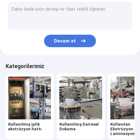
Kullanılmış dokuma çantaları kesme dikiş makinesi
Kullanılmış dokuma çuval baskı makinesi
Kullanılmış Yarn Twister Makinesi
Devam et
Kullanılmış sarma makinesi
Kullanılmış ip bükme makinesi
Kategorilerimiz
Kullanılmış iplik
Kullanılmış Dairesel
Kullanılan
ekstrüzyon hattı
Dokuma
Ekstrüzyon K
Laminasyon ha