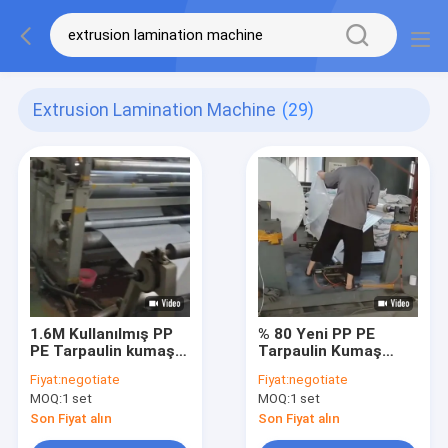
Extrusion Lamination Machine
(29)
1.6M Kullanılmış PP
% 80 Yeni PP PE
PE Tarpaulin kumaş
Tarpaulin Kumaş
Plastik dokuma
Plastik Dokumalı
Fiyat:
negotiate
Fiyat:
negotiate
poşet Ekstrüzyon
Çanta Ekstrüzyon
MOQ:
1 set
MOQ:
1 set
Lamine Makinesi
Lamine Makinesi
Son Fiyat alın
Son Fiyat alın