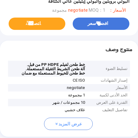
البولي بروبلين والبولي إيثيلين عالي الكثافة
الأسعار：negotiate
MOQ：1 مجموعة
افضل سعر
ﺎﺘﺼﻟ ﺍﻶﻧ
منتوج وصف
,
خط طحن لفيلم PP HDPE من قبل
تسليط الضوء
,
آلة طحن الشريط الثقيلة المستعملة
خط طحن للخيوط المستعملة مع ضمان
إصدار الشهادات
CE ISO
الأسعار
negotiate
الحد الأدنى لكمية
1 مجموعة
القدرة على العرض
10 مجموعات / شهر
تفاصيل التغليف
غلاف خشبي
عرض المزيد