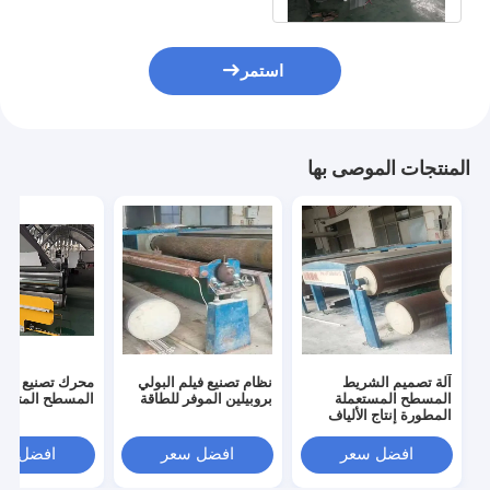
استمر
المنتجات الموصى بها
آلة تصميم الشريط
نظام تصنيع فيلم البولي
محرك تصنيع الش
المسطح المستعملة
بروبيلين الموفر للطاقة
المسطح المتجدد
المطورة إنتاج الألياف
البلاستيكية الصناعية
افضل سعر
افضل سعر
افضل سع