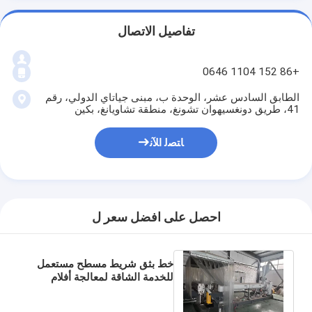
تفاصيل الاتصال
+86 152 1104 0646
الطابق السادس عشر، الوحدة ب، مبنى جياتاي الدولي، رقم
41، طريق دونغسيهوان تشونغ، منطقة تشاويانغ، بكين
ﺎﺘﺼﻟ ﺍﻶﻧ
احصل على افضل سعر ل
خط بثق شريط مسطح مستعمل
للخدمة الشاقة لمعالجة أفلام
البولي بروبلين والبولي إيثيلين
عالي الكثافة