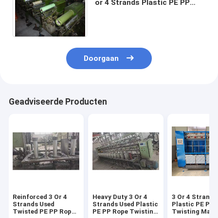
or 4 Strands Plastic PE PP
Rope Twisting Machine for
Smooth Rope Production
Doorgaan
Geadviseerde Producten
Reinforced 3 Or 4
Heavy Duty 3 Or 4
3 Or 4 Strands
Strands Used
Strands Used Plastic
Plastic PE PP
Twisted PE PP Rope
PE PP Rope Twisting
Twisting Mach