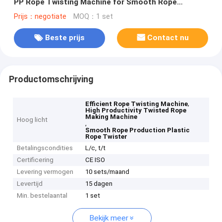
PP Rope Twisting Machine for Smooth Rope
Production
Prijs：negotiate
MOQ：1 set
Beste prijs
Contact nu
Productomschrijving
,
Efficient Rope Twisting Machine
High Productivity Twisted Rope
Making Machine
Hoog licht
,
Smooth Rope Production Plastic
Rope Twister
Betalingscondities
L/c, t/t
Certificering
CE ISO
Levering vermogen
10 sets/maand
Levertijd
15 dagen
Min. bestelaantal
1 set
Bekijk meer