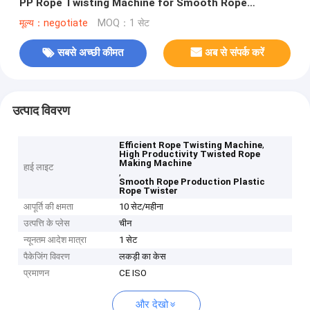
PP Rope Twisting Machine for Smooth Rope
Production
मूल्य：negotiate
MOQ：1 सेट
सबसे अच्छी कीमत
अब से संपर्क करें
उत्पाद विवरण
,
Efficient Rope Twisting Machine
High Productivity Twisted Rope
Making Machine
हाई लाइट
,
Smooth Rope Production Plastic
Rope Twister
आपूर्ति की क्षमता
10 सेट/महीना
उत्पत्ति के प्लेस
चीन
न्यूनतम आदेश मात्रा
1 सेट
पैकेजिंग विवरण
लकड़ी का केस
प्रमाणन
CE ISO
और देखो