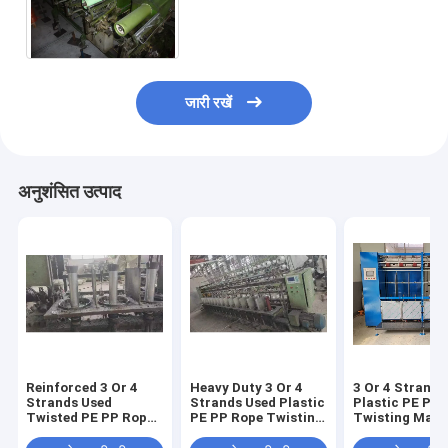
Rope Twisting Machine for
Smooth Rope Production
जारी रखें
अनुशंसित उत्पाद
Reinforced 3 Or 4
Heavy Duty 3 Or 4
3 Or 4 Strands
Strands Used
Strands Used Plastic
Plastic PE PP
Twisted PE PP Rope
PE PP Rope Twisting
Twisting Mach
Making Machine
Machine Durable
Reliable Opera
Strong Rope Output
Rope Production
Rope Producti