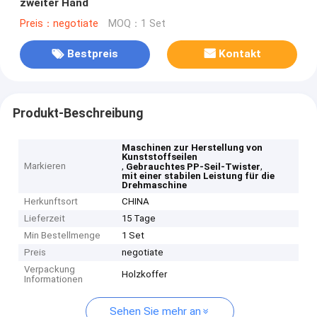
zweiter Hand
Preis：negotiate
MOQ：1 Set
Bestpreis
Kontakt
Produkt-Beschreibung
Maschinen zur Herstellung von
Kunststoffseilen
Markieren
,
,
Gebrauchtes PP-Seil-Twister
mit einer stabilen Leistung für die
Drehmaschine
Herkunftsort
CHINA
Lieferzeit
15 Tage
Min Bestellmenge
1 Set
Preis
negotiate
Verpackung
Holzkoffer
Informationen
Sehen Sie mehr an