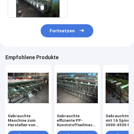
Kunststoffseilen aus
zweiter Hand
Fortsetzen
Empfohlene Produkte
Gebrauchte
Gebrauchte
Gebrauchtmas
Maschine zum
effiziente PP-
mit 16 Spindel
Herstellen von
Kunststoffseilmachmaschine
3000-4500 Rp
Plastikseilen
für verdrehtes Seil
hochfeste PP-
Langlebiger PP-
mit einfacher
Kunststoffseil