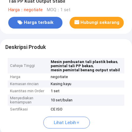
Tali PP Kuat Output Stabil
Harga：negotiate
MOQ：1 set
Harga terbaik
Hubungi sekarang
Deskripsi Produk
,
Mesin pembuatan tali plastik bekas
Cahaya Tinggi
,
pemintal tali PP bekas
mesin pemintal benang output stabil
Harga
negotiate
Kemasan rincian
Kasing kayu
Kuantitas min Order
1 set
Menyediakan
10 set/bulan
kemampuan
Sertifikasi
CE ISO
Lihat Lebih