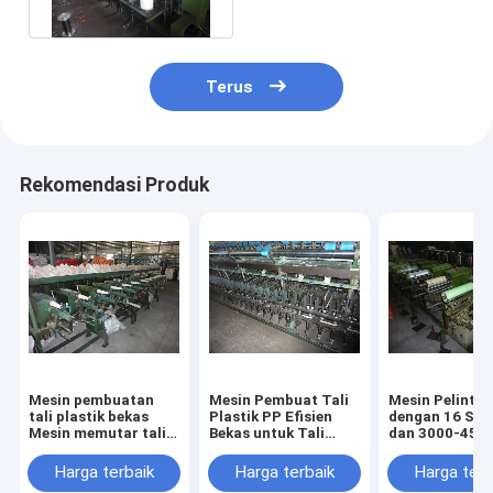
Output Stabil
Terus
Rekomendasi Produk
Mesin pembuatan
Mesin Pembuat Tali
Mesin Pelintir
tali plastik bekas
Plastik PP Efisien
dengan 16 Spi
Mesin memutar tali
Bekas untuk Tali
dan 3000-450
PP tahan lama
Terpilin dengan
untuk Tali Pla
berbagai ukuran
Pengoperasian
Kekuatan Ting
Harga terbaik
Harga terbaik
Harga terb
Mudah