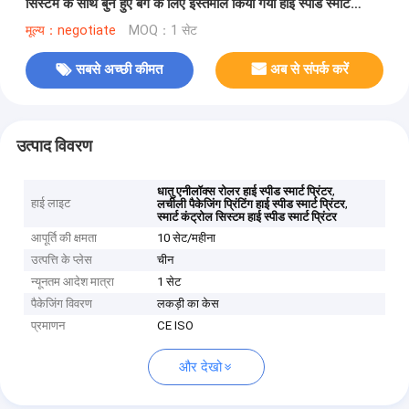
सिस्टम के साथ बुने हुए बैग के लिए इस्तेमाल किया गया हाई स्पीड स्मार्ट
प्रिंटर
मूल्य：negotiate
MOQ：1 सेट
सबसे अच्छी कीमत
अब से संपर्क करें
उत्पाद विवरण
,
धातु एनीलॉक्स रोलर हाई स्पीड स्मार्ट प्रिंटर
हाई लाइट
,
लचीली पैकेजिंग प्रिंटिंग हाई स्पीड स्मार्ट प्रिंटर
स्मार्ट कंट्रोल सिस्टम हाई स्पीड स्मार्ट प्रिंटर
आपूर्ति की क्षमता
10 सेट/महीना
उत्पत्ति के प्लेस
चीन
न्यूनतम आदेश मात्रा
1 सेट
पैकेजिंग विवरण
लकड़ी का केस
प्रमाणन
CE ISO
और देखो