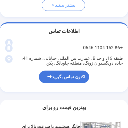
بیشتر ببینید
اطلاعات تماس
+86 152 1104 0646
طبقه 16، واحد B، عمارت بین المللی جیاتائی، شماره 41،
جاده دونگسیوان ژونگ، منطقه چاویانگ، پکن
اکنون تماس بگیرید
بهترين قيمت رو براي
چاپگر هوشمند با سرعت بالا برای