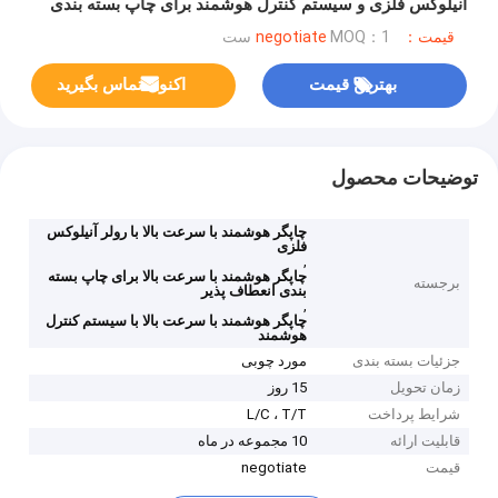
آنیلوکس فلزی و سیستم کنترل هوشمند برای چاپ بسته بندی
انعطاف پذیر استفاده شد.
قیمت：negotiate
MOQ：1 ست
بهترین قیمت
اکنون تماس بگیرید
توضیحات محصول
چاپگر هوشمند با سرعت بالا با رولر آنیلوکس
فلزی
,
چاپگر هوشمند با سرعت بالا برای چاپ بسته
برجسته
بندی انعطاف پذیر
,
چاپگر هوشمند با سرعت بالا با سیستم کنترل
هوشمند
جزئیات بسته بندی
مورد چوبی
زمان تحویل
15 روز
شرایط پرداخت
L/C ، T/T
قابلیت ارائه
10 مجموعه در ماه
قیمت
negotiate