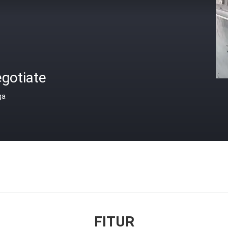
gotiate
ga
FITUR