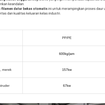
nkan keandalan.
filamen datar bekas otomatis
ini untuk merampingkan proses daur u
as dan kualitas keluaran kelas industri.
PP/PE
600kg/jam
a, merek
157kw
truder
67kw