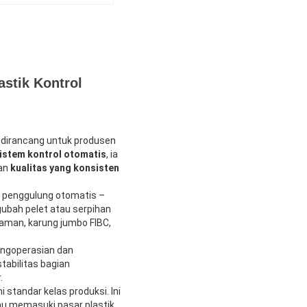
stik Kontrol
 dirancang untuk produsen
istem kontrol otomatis
, ia
kan
kualitas yang konsisten
an penggulung otomatis –
gubah pelet atau serpihan
yaman, karung jumbo FIBC,
engoperasian dan
tabilitas bagian
.
tandar kelas produksi. Ini
au memasuki pasar plastik