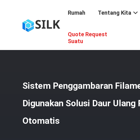
Rumah
Tentang Kita
Quote Request
Rumah
/
Produk
/
Garis Ekstrusi Benang Yang Digunakan
Suatu
Sistem Penggambaran Filame
Digunakan Solusi Daur Ulang 
Otomatis