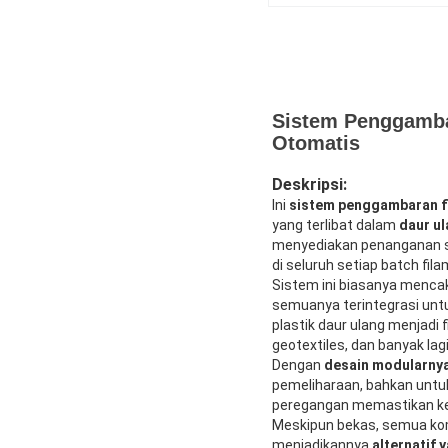
Sistem Penggambar
Otomatis
Deskripsi:
Ini
sistem penggambaran f
yang terlibat dalam
daur ul
menyediakan penanganan s
di seluruh setiap batch fila
Sistem ini biasanya mencaku
semuanya terintegrasi u
plastik daur ulang menjadi
geotextiles, dan banyak lagi
Dengan
desain modularny
pemeliharaan, bahkan untuk
peregangan memastikan keru
Meskipun bekas, semua kom
menjadikannya
alternatif