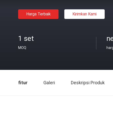
Harga Terbaik
Kirimkan Kami
1 set
ne
MOQ
har
fitur
Galeri
Deskripsi Produk