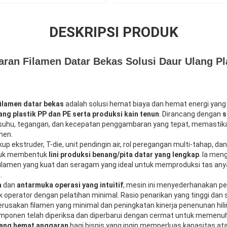
DESKRIPSI PRODUK
an Filamen Datar Bekas Solusi Daur Ulang Pla
ilamen datar bekas
adalah solusi hemat biaya dan hemat energi yang
ang plastik PP dan PE serta produksi kain tenun
. Dirancang dengan
s
uhu, tegangan, dan kecepatan penggambaran yang tepat, memasti
men.
p ekstruder, T-die, unit pendingin air, rol peregangan multi-tahap, d
ntuk membentuk
lini produksi benang/pita datar yang lengkap
. Ia men
 filamen yang kuat dan seragam yang ideal untuk memproduksi tas an
.
a
dan
antarmuka operasi yang intuitif
, mesin ini menyederhanakan p
 operator dengan pelatihan minimal. Rasio penarikan yang tinggi dan s
sakan filamen yang minimal dan peningkatan kinerja penenunan hilir
ponen telah diperiksa dan diperbarui dengan cermat untuk memenuhi s
 yang hemat anggaran
bagi bisnis yang ingin memperluas kapasitas at