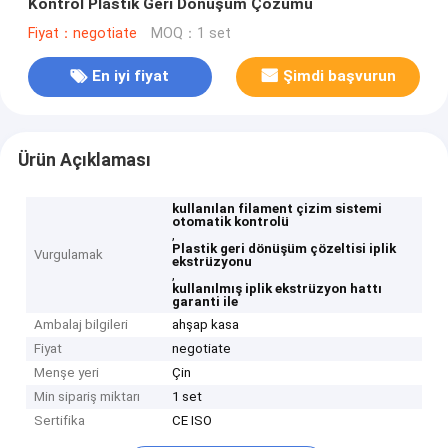
Kontrol Plastik Geri Dönüşüm Çözümü
Fiyat：negotiate
MOQ：1 set
En iyi fiyat
Şimdi başvurun
Ürün Açıklaması
kullanılan filament çizim sistemi
otomatik kontrolü
,
Plastik geri dönüşüm çözeltisi iplik
Vurgulamak
ekstrüzyonu
,
kullanılmış iplik ekstrüzyon hattı
garanti ile
Ambalaj bilgileri
ahşap kasa
Fiyat
negotiate
Menşe yeri
Çin
Min sipariş miktarı
1 set
Sertifika
CE ISO