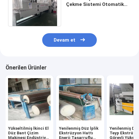
Çekme Sistemi Otomatik
Kontrol Plastik Geri
Dönüşüm Çözümü
Devam et
Önerilen Ürünler
Yükseltilmiş İkinci El
Yenilenmiş Düz İplik
Yenilenmiş Düz
Düz Bant Çizim
Ekstrüzyon Hattı
Teyp Ekstrüder
Makinesi Endüstriyel
Enerji Tasarruflu
Görevli Yüksek 