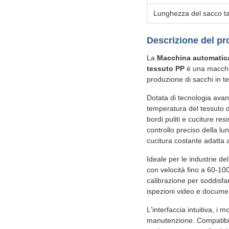
Lunghezza del sacco ta
Descrizione del pr
La
Macchina automatica 
tessuto PP
è una macchina
produzione di sacchi in te
Dotata di tecnologia avan
temperatura del tessuto d
bordi puliti e cuciture res
controllo preciso della lu
cucitura costante adatta 
Ideale per le industrie del
con velocità fino a 60-10
calibrazione per soddisfar
ispezioni video e documen
L'interfaccia intuitiva, 
manutenzione. Compatibil