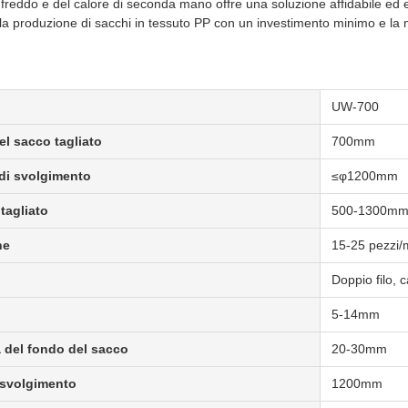
l freddo e del calore di seconda mano offre una soluzione affidabile ed 
la produzione di sacchi in tessuto PP con un investimento minimo e la 
UW-700
l sacco tagliato
700mm
 di svolgimento
≤φ1200mm
tagliato
500-1300m
ne
15-25 pezzi/
Doppio filo, c
5-14mm
a del fondo del sacco
20-30mm
 svolgimento
1200mm