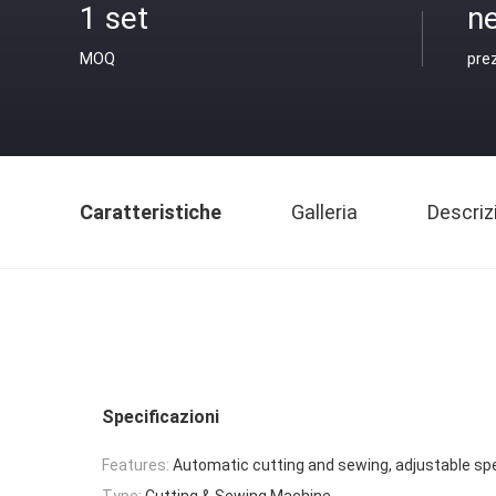
1 set
ne
MOQ
pre
Caratteristiche
Galleria
Descriz
Specificazioni
Features:
Automatic cutting and sewing, adjustable sp
Type:
Cutting & Sewing Machine