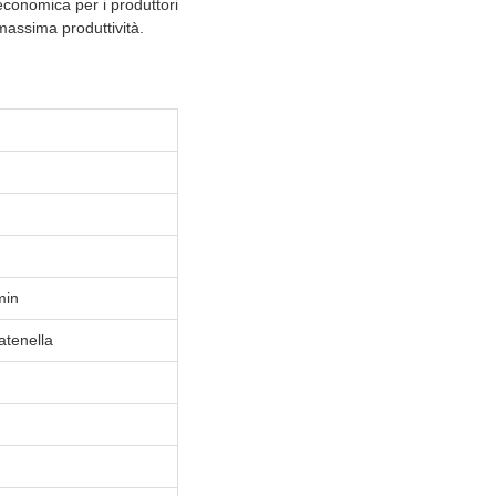
economica per i produttori
massima produttività.
m
min
atenella