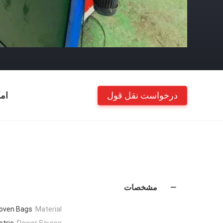
درخواست نقل قول
ام
مشخصات
oven Bags
Material:
ctric
Power Source: