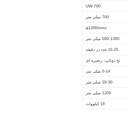
UW-700
700 میلی متر
≤φ1200mm
500-1300 میلی متر
15-25 عدد در دقیقه
نخ دوتایی، زنجیره ای
5-14 میلی متر
20-30 میلی متر
1200 میلی متر
18 کیلووات