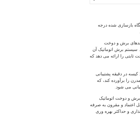
اه بازسازی شده درجه
یندهای برش و دوخت
د. سیستم برش اتوماتیک آن
ثابتی را ارائه می دهد که
ایده آل برای صنایع بسته بندی، کشاورزی، ساخت و ساز و لجستیک، از تولید با حجم بالا با سرعت تا 60-100 کیسه در دقیقه پشتیبانی
رن را برآورده کند، که
بانی می شود.
 برش و دوخت اتوماتیک
 است، یک راه حل قابل اعتماد و مقرون به صرفه
تولید کیسه های بافته شده PP با حداقل سرمایه گذاری و حداکثر بهره وری