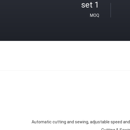
1 set
MOQ
Automatic cutting and sewing, adjustable speed and
Cutting & Sewi