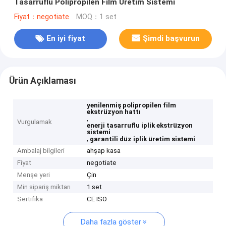
Tasarruflu Polipropilen Film Üretim Sistemi
Fiyat：negotiate
MOQ：1 set
En iyi fiyat
Şimdi başvurun
Ürün Açıklaması
yenilenmiş polipropilen film
ekstrüzyon hattı
,
Vurgulamak
enerji tasarruflu iplik ekstrüzyon
sistemi
,
garantili düz iplik üretim sistemi
Ambalaj bilgileri
ahşap kasa
Fiyat
negotiate
Menşe yeri
Çin
Min sipariş miktarı
1 set
Sertifika
CE ISO
Daha fazla göster