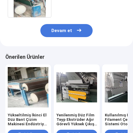
Tasarruflu Polipropilen Film
Üretim Sistemi
Devam et
Önerilen Ürünler
Yükseltilmiş İkinci El
Yenilenmiş Düz Film
Kullanılmış Dü
Düz Bant Çizim
Teyp Ekstrüder Ağır
Filament Çekm
Makinesi Endüstriyel
Görevli Yüksek Çıkışlı
Sistemi Otoma
Sınıf Plastik Fiber
Plastik İşleme
Kontrol Plastik
Üretimi
Makinesi
Dönüşüm Çöz