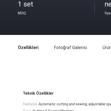
1 set
ne
MOQ
fiya
Özellikleri
Fotoğraf Galerisi
Ürü
Teknik Özellikler
Features:
Automatic cutting and sewing, adjustable sp
Type:
Cutting & Sewing Machine