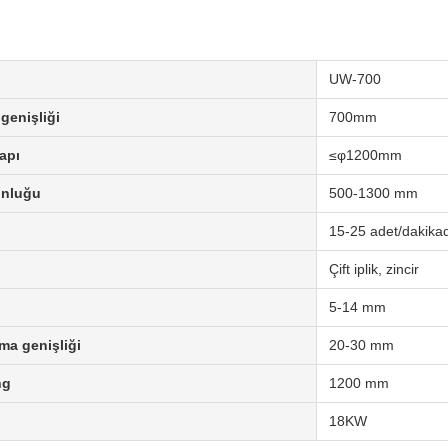
UW-700
genişliği
700mm
apı
≤φ1200mm
unluğu
500-1300 mm
15-25 adet/dakika
Çift iplik, zincir
5-14 mm
ma genişliği
20-30 mm
ng
1200 mm
18KW