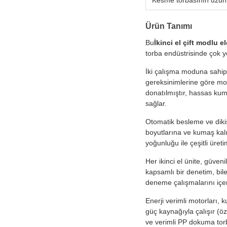
Kesme torbasının uzun
Ürün Tanımı
Bu
İkinci el çift modlu 
torba endüstrisinde çok yö
İki çalışma moduna sahip 
gereksinimlerine göre mod
donatılmıştır, hassas kuma
sağlar.
Otomatik besleme ve dikiş
boyutlarına ve kumaş kalın
yoğunluğu ile çeşitli üreti
Her ikinci el ünite, güven
kapsamlı bir denetim, bil
deneme çalışmalarını içeri
Enerji verimli motorları,
güç kaynağıyla çalışır (özel
ve verimli PP dokuma torb