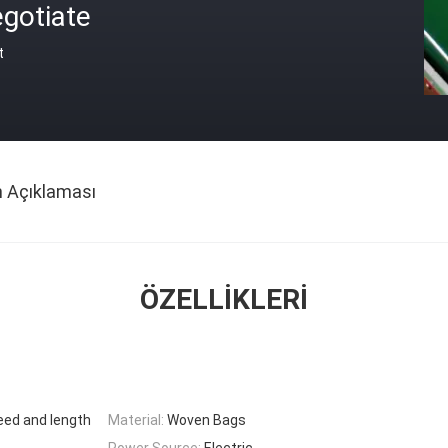
gotiate
t
n Açıklaması
ÖZELLIKLERI
eed and length
Material:
Woven Bags
Power Source:
Electric