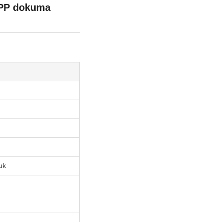
i PP dokuma
uk