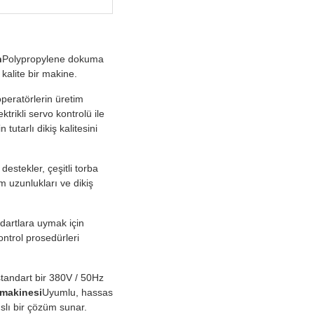
n
Polypropylene dokuma
 kalite bir makine.
peratörlerin üretim
rikli servo kontrolü ile
utarlı dikiş kalitesini
estekler, çeşitli torba
m uzunlukları ve dikiş
ndartlara uymak için
ntrol prosedürleri
standart bir 380V / 50Hz
ş makinesi
Uyumlu, hassas
slı bir çözüm sunar.