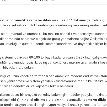
luğu
500-1300.4 mm
elektrikli otomatik kesme ve dikiş makinesi PP dokuma çantaları içi
nlü ve yüksek verimlilikli üretim için tasarlanmış yenilenmiş endüstriyel
olan - manuel ve otomatik - bu makine esneklik ve hassasiyeti sunar, o
lar arasında sorunsuz bir şekilde geçiş yapmalarını sağlar.Gelişmiş elekt
ş uzunluğu ölçümünü, temiz kesme kenarlarını ve dayanıklı dikişler için t
 sistemi, dakikada 60-100 torbaya kadar ulaşan yüksek hızlı çalışmayı d
lığına uygundur.Lojistik, ve inşaat sektörleri, makine ayarlanabilir kesi
m ihtiyaçlarına uyarlanır.
ilirliği ve uzun vadeli performansı sağlamak için modern endüstriyel sta
eşen yenilenmesi ve sistem yeniden kalibrasyonuna maruz kalır.Kalite ko
r, video denetimleri ve kapsamlı teknik belgeleri.
 kullanıcı dostu bir arayüzü ve kolay bakım için modüler yapıyla, makine 
leştirilebilir).
İkinci el çift modlu elektrikli otomatik kesme ve diki
a üretimi arayan üreticiler için uygun maliyetli ancak yüksek performan