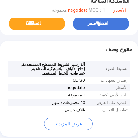
البلاستيكية الصناعية
الأسعار：negotiate
MOQ：1 مجموعة
افضل سعر
ﺎﺘﺼﻟ ﺍﻶﻧ
منتوج وصف
,
آلة رسم الشريط المسطح المستخدمة
تسليط الضوء
,
إنتاج الألياف البلاستيكية الصناعية
خط طحن للخيط المستعمل
إصدار الشهادات
CE ISO
الأسعار
negotiate
الحد الأدنى لكمية
1 مجموعة
القدرة على العرض
10 مجموعات / شهر
تفاصيل التغليف
غلاف خشبي
عرض المزيد