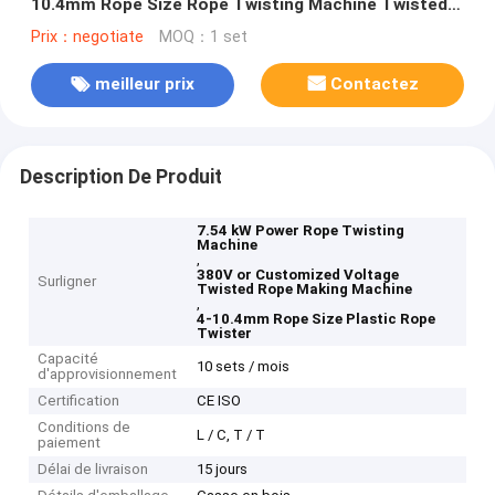
10.4mm Rope Size Rope Twisting Machine Twisted
Rope Making Machine
Prix：negotiate
MOQ：1 set
meilleur prix
Contactez
Description De Produit
7.54 kW Power Rope Twisting
Machine
,
380V or Customized Voltage
Surligner
Twisted Rope Making Machine
,
4-10.4mm Rope Size Plastic Rope
Twister
Capacité
10 sets / mois
d'approvisionnement
Certification
CE ISO
Conditions de
L / C, T / T
paiement
Délai de livraison
15 jours