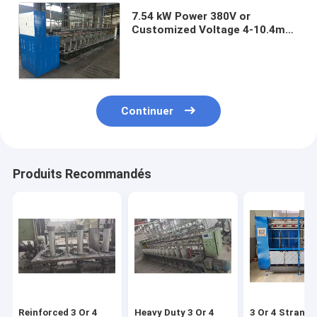
7.54 kW Power 380V or
Customized Voltage 4-10.4mm
Rope Size Rope Twisting
Machine Twisted Rope Making
Machine
Continuer
Produits Recommandés
Reinforced 3 Or 4
Heavy Duty 3 Or 4
3 Or 4 Strands