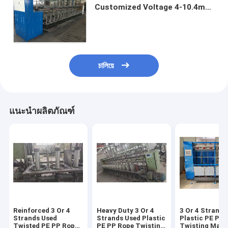
Customized Voltage 4-10.4mm
Rope Size Rope Twisting
Machine Twisted Rope Making
Machine
চালিয়ে
แนะนำผลิตภัณฑ์
Reinforced 3 Or 4
Heavy Duty 3 Or 4
3 Or 4 Strands
Strands Used
Strands Used Plastic
Plastic PE PP
Twisted PE PP Rope
PE PP Rope Twisting
Twisting Mach