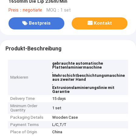
1650mm Die Lip 236m/Min
Preis：negotiate
MOQ：1 set
Bestpreis
Kontakt
Produkt-Beschreibung
gebrauchte automatische
Plattenlaminiermaschine
,
Mehrschichtbeschichtungsmaschine
Markieren
aus zweiter Hand
,
Extrusionslaminierungslinie mit
Garantie
Delivery Time
15 days
Minimum Order
1 set
Quantity
Packaging Details
Wooden Case
Payment Terms
L/C,T/T
Place of Origin
China