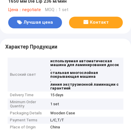
1650 мм Die Lip 236 м/мин
Цена：negotiate
MOQ：1 set
Лучшая цена
Контакт
Характер Продукции
используемая автоматическая
машина для ламинирования досок
,
стальная многослойная
Высокий свет
покрывающая машина
,
линия экструзионной ламинации с
гарантией
Delivery Time
15 days
Minimum Order
1 set
Quantity
Packaging Details
Wooden Case
Payment Terms
L/C,T/T
Place of Origin
China