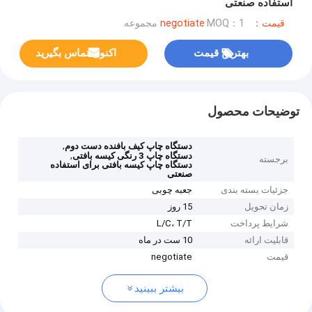
استفاده صنعتی
قیمت：negotiate
MOQ：1 مجموعه
بهترین قیمت
اکنون تماس بگیرید
توضیحات محصول
,
دستگاه چاپ کیف بافنده دست دوم
,
دستگاه چاپ 3 رنگی کیسه بافتی
برجسته
دستگاه چاپ کیسه بافتی برای استفاده
صنعتی
جزئیات بسته بندی
جعبه چوبی
زمان تحویل
15 روز
شرایط پرداخت
L/C، T/T
قابلیت ارائه
10 ست در ماه
قیمت
negotiate
بیشتر ببینید