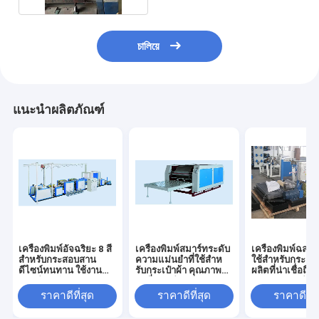
চালিয়ে
แนะนำผลิตภัณฑ์
เครื่องพิมพ์อัจฉริยะ 8 สี
เครื่องพิมพ์สมาร์ทระดับ
เครื่องพิมพ์ฉลาด 2
สำหรับกระสอบสาน
ความแม่นยําที่ใช้สําห
ใช้สําหรับกระเป๋า
ดีไซน์ทนทาน ใช้งาน
รับกระเป๋าผ้า คุณภาพ
ผลิตที่น่าเชื่อถือ
และบำรุงรักษาง่าย
คงที่ การทํางานและกา
งานและการบํารุงร
รบํารุงรักษาง่าย
ง่าย
ราคาดีที่สุด
ราคาดีที่สุด
ราคาดีที่ส