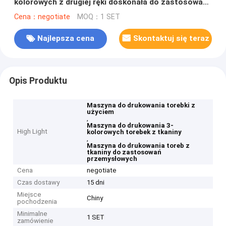
kolorowych z drugiej ręki doskonała do zastosowań
przemysłowych
Cena：negotiate
MOQ：1 SET
Najlepsza cena
Skontaktuj się teraz
Opis Produktu
Maszyna do drukowania torebki z
użyciem
,
Maszyna do drukowania 3-
High Light
kolorowych torebek z tkaniny
,
Maszyna do drukowania toreb z
tkaniny do zastosowań
przemysłowych
Cena
negotiate
Czas dostawy
15 dni
Miejsce
Chiny
pochodzenia
Minimalne
1 SET
zamówienie