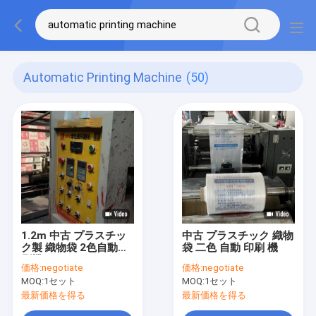
Automatic Printing Machine
(50)
1.2m 中古 プラスチッ
中古 プラスチック 織物
ク製 織物袋 2色自動印
袋 二色 自動 印刷 機
刷機
価格:
negotiate
価格:
negotiate
MOQ:
1セット
MOQ:
1セット
最新価格を得る
最新価格を得る