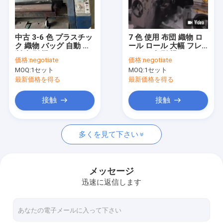
わたしたち に つい て
工場 ツアー
中古 3-6 色 プラスチッ
7 色 使用 布団 織物 ロ
ク 織物 バッグ 自動 切
ール ロール 大幅 フレ
品質管理
断 印刷 機
ックス 印刷 機
価格:
negotiate
価格:
negotiate
MOQ:
1セット
MOQ:
1セット
ニュース
最新価格を得る
最新価格を得る
事件
接触
接触
引金 を 求め て ください
多くを見て下さい
使用済み糸の挤出ライン
メッセージ
迅速に返信します
使い た 円形 織機
使用されたエクストルーションコーティングラミネーション