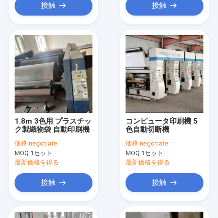
接触
接触
1.8m 3色用 プラスチッ
コンピュータ印刷機 5
ク製織物袋 自動印刷機
色自動切断機
価格:
negotiate
価格:
negotiate
MOQ:
1セット
MOQ:
1セット
最新価格を得る
最新価格を得る
接触
接触