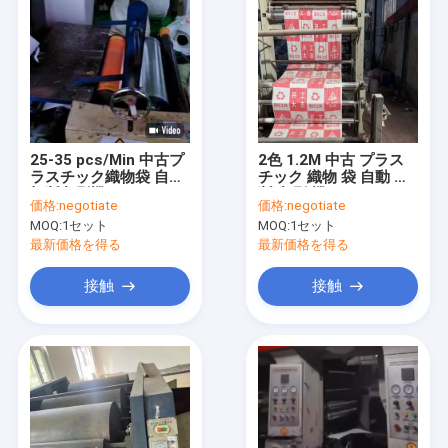
25-35 pcs/Min 中古プ
2色 1.2M 中古 プラス
ラスチック織物袋 自動
チック 織物 袋 自動 切
切断印刷機
断 印刷 機
価格:
negotiate
価格:
negotiate
MOQ:
1セット
MOQ:
1セット
最新価格を得る
最新価格を得る
接触
接触
家へ
製品
ビデオ