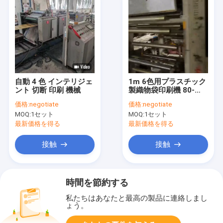
自動 4 色 インテリジェ
1m 6色用プラスチック
ント 切断 印刷 機械
製織物袋印刷機 80-
120m/Min
価格:
negotiate
価格:
negotiate
MOQ:
1セット
MOQ:
1セット
最新価格を得る
最新価格を得る
接触
接触
時間を節約する
私たちはあなたと最高の製品に連絡しまし
ょう。