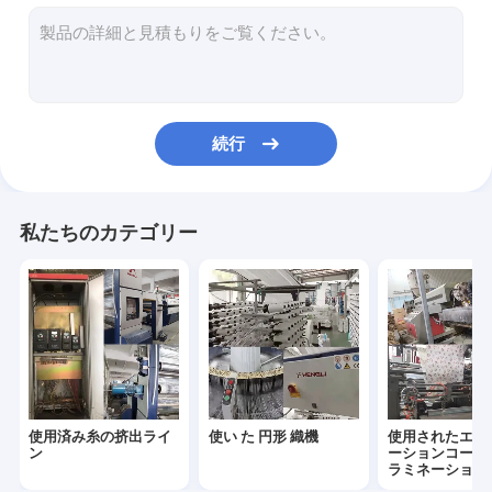
中古 織物 袋 切断 縫製 機械
使われた織物袋印刷機
使った糸のトワイスター機
続行
使った巻き機
ロープを折りたたむ機械
私たちのカテゴリー
使用済み糸の挤出ライ
使い た 円形 織機
使用されたエク
ン
ーションコーテ
ラミネーション