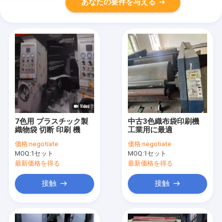
あなたの要件を与える
7色用 プラスチック製
中古3色織布袋印刷機
織物袋 切断 印刷 機
工業用に最適
価格:
negotiate
価格:
negotiate
MOQ:
1セット
MOQ:
1セット
最新価格を得る
最新価格を得る
接触
接触