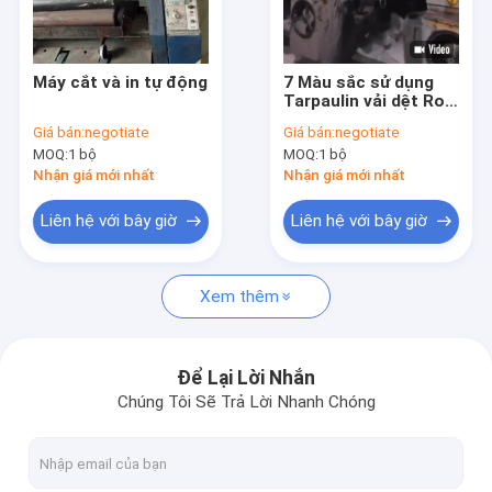
Về chúng tôi
Chuyến tham quan nhà máy
Máy cắt và in tự động
7 Màu sắc sử dụng
Tarpaulin vải dệt Roll
Kiểm soát chất lượng
Roll rộng lớn Flexo
Giá bán:
negotiate
Giá bán:
negotiate
máy in
MOQ:
1 bộ
MOQ:
1 bộ
Tin tức
Nhận giá mới nhất
Nhận giá mới nhất
Các vụ án
Liên hệ với bây giờ
Liên hệ với bây giờ
Yêu cầu Đặt giá
Xem thêm
Dòng xát xát dùng
Để Lại Lời Nhắn
Chúng Tôi Sẽ Trả Lời Nhanh Chóng
Máy trục tròn được sử dụng
Dòng sơn lớp phủ ép dùng