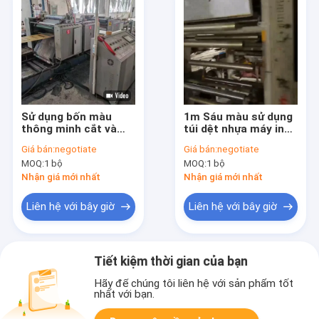
Sử dụng bốn màu
1m Sáu màu sử dụng
thông minh cắt và
túi dệt nhựa máy in
máy in tự động
80-120m/min
Giá bán:
negotiate
Giá bán:
negotiate
MOQ:
1 bộ
MOQ:
1 bộ
Nhận giá mới nhất
Nhận giá mới nhất
Liên hệ với bây giờ
Liên hệ với bây giờ
Tiết kiệm thời gian của bạn
Hãy để chúng tôi liên hệ với sản phẩm tốt
nhất với bạn.