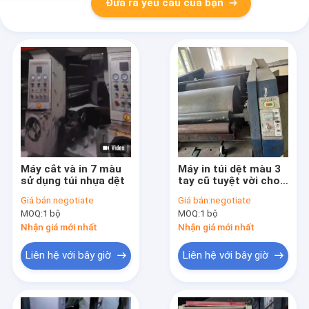
Đưa ra yêu cầu của bạn
Máy cắt và in 7 màu
Máy in túi dệt màu 3
sử dụng túi nhựa dệt
tay cũ tuyệt vời cho
sử dụng công nghiệp
Giá bán:
negotiate
Giá bán:
negotiate
MOQ:
1 bộ
MOQ:
1 bộ
Nhận giá mới nhất
Nhận giá mới nhất
Liên hệ với bây giờ
Liên hệ với bây giờ