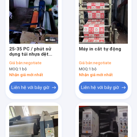
25-35 PC / phút sử
Máy in cắt tự động
dụng túi nhựa dệt
máy in cắt tự động
Giá bán:
negotiate
Giá bán:
negotiate
MOQ:
1 bộ
MOQ:
1 bộ
Nhận giá mới nhất
Nhận giá mới nhất
Liên hệ với bây giờ
Liên hệ với bây giờ
Nhà
Sản phẩm
video