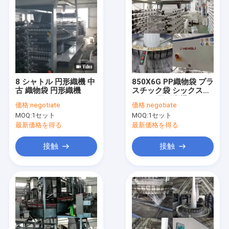
8 シャトル 円形織機 中
850X6G PP織物袋 プラ
古 織物袋 円形織機
スチック袋 シックスシ
ャトル 円形織機
価格:
negotiate
価格:
negotiate
180r/Min
MOQ:
1セット
MOQ:
1セット
最新価格を得る
最新価格を得る
接触
接触
家へ
製品
ビデオ