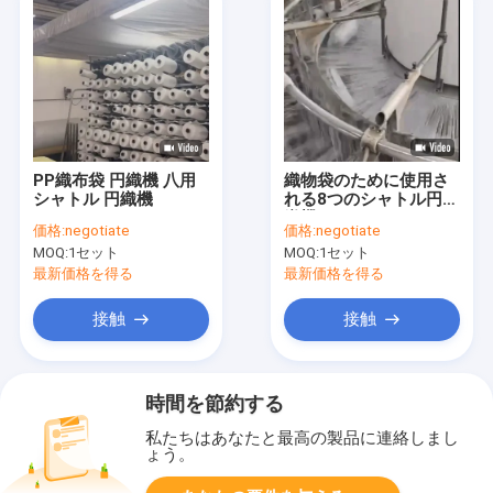
PP織布袋 円織機 八用
織物袋のために使用さ
シャトル 円織機
れる8つのシャトル円形
織機 135-150r/min
価格:
negotiate
価格:
negotiate
MOQ:
1セット
MOQ:
1セット
最新価格を得る
最新価格を得る
接触
接触
時間を節約する
私たちはあなたと最高の製品に連絡しまし
ょう。