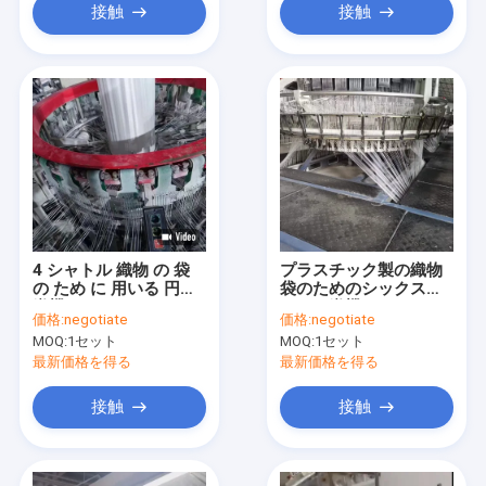
接触
接触
4 シャトル 織物 の 袋
プラスチック製の織物
の ため に 用いる 円形
袋のためのシックスシ
織機
ャトル織機
価格:
negotiate
価格:
negotiate
MOQ:
1セット
MOQ:
1セット
最新価格を得る
最新価格を得る
接触
接触