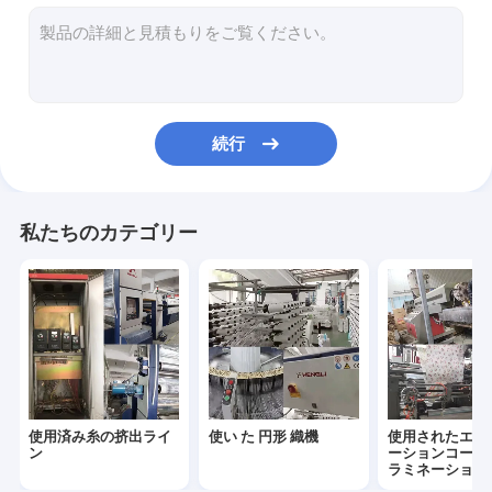
中古 織物 袋 切断 縫製 機械
使われた織物袋印刷機
使った糸のトワイスター機
続行
使った巻き機
ロープを折りたたむ機械
私たちのカテゴリー
使用済み糸の挤出ライ
使い た 円形 織機
使用されたエク
ン
ーションコーテ
ラミネーション