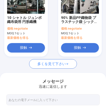
わたしたち に つい て
工場 ツアー
10 シャトル ジュンボ
90% 新品PP織物袋 プ
織布袋用 円形織機
ラスチック袋 シックス
品質管理
シャトル円織機
価格:
negotiate
価格:
negotiate
180r/Min
MOQ:
1セット
MOQ:
1セット
ニュース
最新価格を得る
最新価格を得る
事件
接触
接触
引金 を 求め て ください
多くを見て下さい
使用済み糸の挤出ライン
メッセージ
迅速に返信します
使い た 円形 織機
使用されたエクストルーションコーティングラミネーション