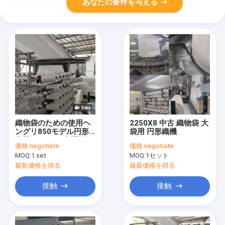
あなたの要件を与える
織物袋のための使用ヘ
2250X8 中古 織物袋 大
ングリ850モデル円形
袋用 円形織機
織機 0-75rpm直駆動モ
価格:
negotiate
価格:
negotiate
ーター
MOQ:
1 set
MOQ:
1セット
最新価格を得る
最新価格を得る
接触
接触