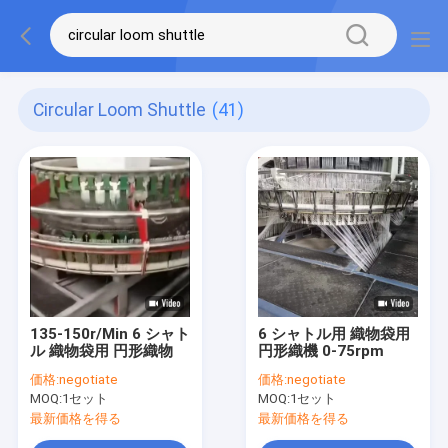
Circular Loom Shuttle
(41)
135-150r/Min 6 シャト
6 シャトル用 織物袋用
ル 織物袋用 円形織物
円形織機 0-75rpm
価格:
negotiate
価格:
negotiate
MOQ:
1セット
MOQ:
1セット
最新価格を得る
最新価格を得る