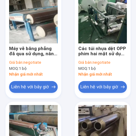
Máy vẽ băng phẳng
Các túi nhựa dệt OPP
đã qua sử dụng, nâng
phim hai mặt sử dụng
cấp, cấp công nghiệp,
máy mài mài tự động
Giá bán:
negotiate
Giá bán:
negotiate
sản xuất sợi nhựa
MOQ:
1 bộ
MOQ:
1 bộ
Nhận giá mới nhất
Nhận giá mới nhất
Liên hệ với bây giờ
Liên hệ với bây giờ
Nhà
Sản phẩm
video