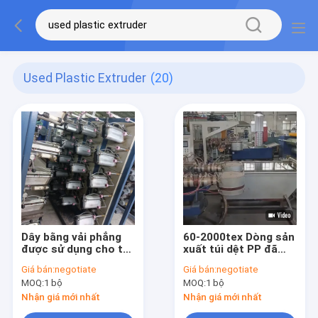
Used Plastic Extruder
(20)
Dây bằng vải phẳng
60-2000tex Dòng sản
được sử dụng cho túi
xuất túi dệt PP đã
dệt PE PP
qua sử dụng Máy vẽ
Giá bán:
negotiate
Giá bán:
negotiate
nhựa
MOQ:
1 bộ
MOQ:
1 bộ
Nhận giá mới nhất
Nhận giá mới nhất