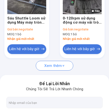
Về chúng tôi
Chuyến tham quan nhà máy
Sáu Shuttle Loom sử
0-120rpm sử dụng
dụng Máy máy tròn
động cơ máy vải tròn
Kiểm soát chất lượng
tròn cho túi dệt nhựa
với màng nhầy bên
Giá bán:
negotiate
Giá bán:
negotiate
trong cho túi dệt
MOQ:
1 bộ
MOQ:
1 bộ
Tin tức
Nhận giá mới nhất
Nhận giá mới nhất
Các vụ án
Liên hệ với bây giờ
Liên hệ với bây giờ
Yêu cầu Đặt giá
Xem thêm
Dòng xát xát dùng
Để Lại Lời Nhắn
Chúng Tôi Sẽ Trả Lời Nhanh Chóng
Máy trục tròn được sử dụng
Dòng sơn lớp phủ ép dùng