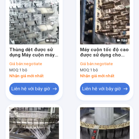
Thùng dệt được sử
Máy cuộn tốc độ cao
dụng Máy cuộn máy
được sử dụng cho
chuyển đổi tốc độ
dây chuyền sản xuất
Giá bán:
negotiate
Giá bán:
negotiate
cao 1-15m/min
kéo dài sợi
MOQ:
1 bộ
MOQ:
1 bộ
Nhận giá mới nhất
Nhận giá mới nhất
Liên hệ với bây giờ
Liên hệ với bây giờ
Nhà
Sản phẩm
video