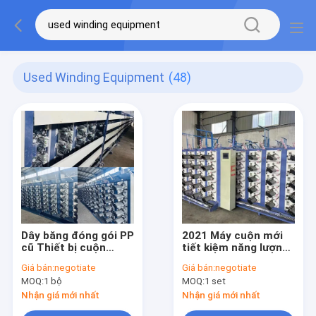
Used Winding Equipment
(48)
Dây băng đóng gói PP
2021 Máy cuộn mới
cũ Thiết bị cuộn
tiết kiệm năng lượng
450m/min
sử dụng 380 Ingot
Giá bán:
negotiate
Giá bán:
negotiate
chất lượng tốt
MOQ:
1 bộ
MOQ:
1 set
Nhận giá mới nhất
Nhận giá mới nhất