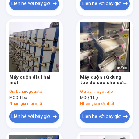
Liên hệ với bây giờ
Liên hệ với bây giờ
Máy cuộn đĩa I hai
Máy cuộn sử dụng
mặt
tốc độ cao cho sợi
kéo dài dây đẩy kim
Giá bán:
negotiate
Giá bán:
negotiate
loại nhựa
MOQ:
1 bộ
MOQ:
1 bộ
Nhận giá mới nhất
Nhận giá mới nhất
Liên hệ với bây giờ
Liên hệ với bây giờ