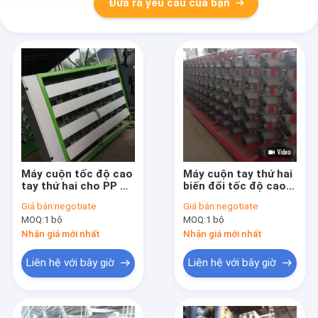
Đưa ra yêu cầu của bạn
Máy cuộn tốc độ cao
Máy cuộn tay thứ hai
tay thứ hai cho PP PE
biến đổi tốc độ cao
Máy làm dây kéo
PP PE
Giá bán:
negotiate
Giá bán:
negotiate
nhựa
MOQ:
1 bộ
MOQ:
1 bộ
Nhận giá mới nhất
Nhận giá mới nhất
Liên hệ với bây giờ
Liên hệ với bây giờ