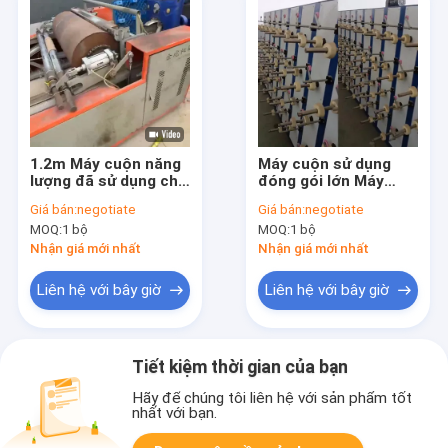
1.2m Máy cuộn năng
Máy cuộn sử dụng
lượng đã sử dụng cho
đóng gói lớn Máy
dây kéo dài sợi
cuộn song song trực
Giá bán:
negotiate
Giá bán:
negotiate
tuyến
MOQ:
1 bộ
MOQ:
1 bộ
Nhận giá mới nhất
Nhận giá mới nhất
Liên hệ với bây giờ
Liên hệ với bây giờ
Tiết kiệm thời gian của bạn
Hãy để chúng tôi liên hệ với sản phẩm tốt
nhất với bạn.