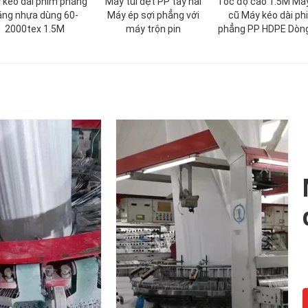
 kéo dài phim phẳng
Máy túi dệt PP tay hai
Tốc độ cao 1.5M Má
ằng nhựa dùng 60-
Máy ép sợi phẳng với
cũ Máy kéo dài ph
2000tex 1.5M
máy trộn pin
phẳng PP HDPE Dòng
phẳng