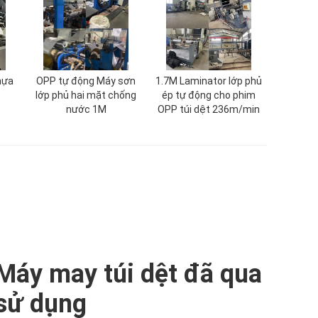
hựa
OPP tự động Máy sơn
1.7M Laminator lớp phủ
lớp phủ hai mặt chống
ép tự động cho phim
nước 1M
OPP túi dệt 236m/min
Máy may túi dệt đã qua
sử dụng