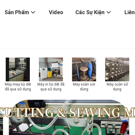
Sản Phẩm
Video
Các Sự Kiện
Liên
Máy may túi dệt
Máy in túi dệt đã
Máy xoắn sợi
Máy cuộn sử
đã qua sử dụng
qua sử dụng
dùng
dụng