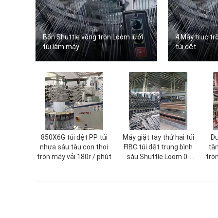
Bốn Shuttle vòng tròn Loom lưới
4 Máy trục t
túi làm máy
túi dệt
850X6G túi dệt PP túi
Máy giặt tay thứ hai túi
Đư
nhựa sáu tàu con thoi
FIBC túi dệt trung bình
tâ
tròn máy vải 180r / phút
sáu Shuttle Loom 0-
tròn
135r/Min