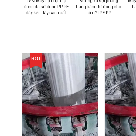
1.5M Máy ép nhựa tự
Đường xả sợi phẳng
Máy
động đã sử dụng PP PE
bằng băng tự động cho
b
dây kéo dây sản xuất
túi dệt PE PP
HOT