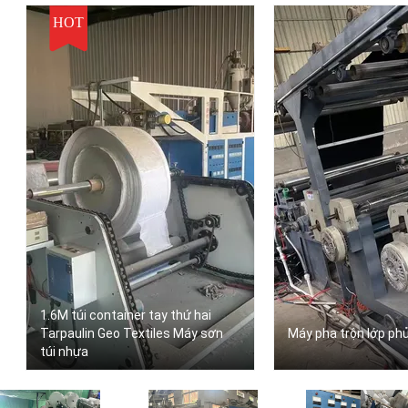
HOT
1.6M túi container tay thứ hai
Tarpaulin Geo Textiles Máy sơn
Máy pha trộn lớp phủ
túi nhựa