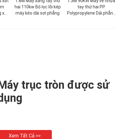
y xát
1.8M Máy xăng tay thứ
1.3M 90KW Máy vẽ nhựa
im
hai 110kw Bộ lọc lõi kép
tay thứ hai PP
 xát
máy kéo dài sợi phẳng
Polypropylene Dải phẳng
dây băng Extrusion
Máy trục tròn được sử
dụng
Xem Tất Cả >>