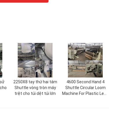
 sử
2250X8 tay thứ hai tám
4600 Second Hand 4
 cho
Shuttle vòng tròn máy
Shuttle Circular Loom
trệt cho túi dệt túi lớn
Machine For Plastic Leno
Mesh Bag