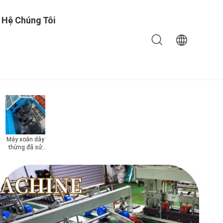
 Hệ Chúng Tôi
Máy xoắn dây
Dòng xát xát
Má
thừng đã sử
dùng
đư
dụng