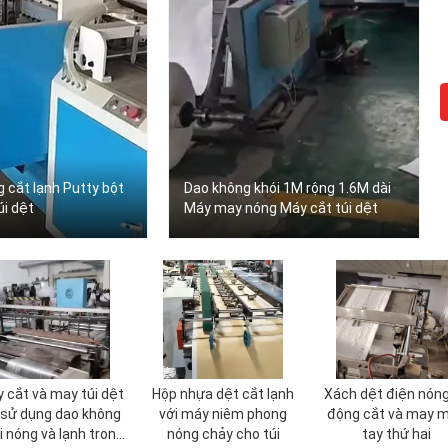
 cắt lạnh Putty bột
Dao không khói 1M rộng 1.6M dài
úi dệt
Máy may nóng Máy cắt túi dệt
 cắt và may túi dệt
Hộp nhựa dệt cắt lạnh
Xách dệt điện nóng
 sử dụng dao không
với máy niêm phong
động cắt và may 
i nóng và lạnh trong
nóng chảy cho túi
tay thứ hai