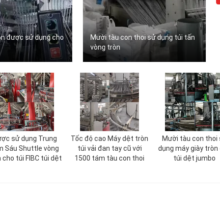
ròn được sử dụng cho
Mười tàu con thoi sử dụng túi tấn
vòng tròn
ợc sử dụng Trung
Tốc độ cao Máy dệt tròn
Mười tàu con thoi
m Sáu Shuttle vòng
túi vải đan tay cũ với
dụng máy giày tròn
 cho túi FIBC túi dệt
1500 tám tàu con thoi
túi dệt jumbo