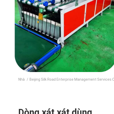
Nhà
/
Beijing Silk Road Enterprise Management Services C
Dòng xát xát dùng