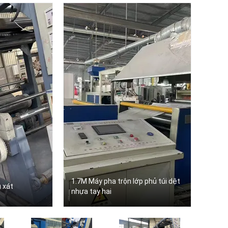
1.7M Máy pha trộn lớp phủ túi dệt
 xát
nhựa tay hai