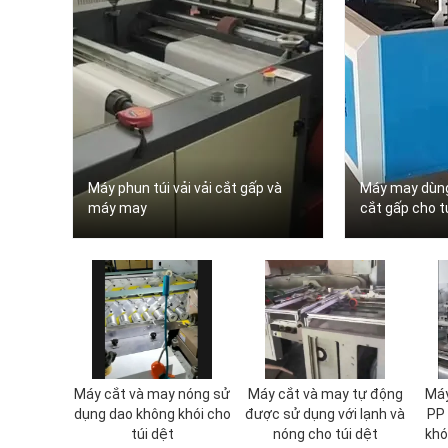
Máy phun túi vải vải cắt gấp và
Máy may dùng
máy may
cắt gấp cho t
Máy cắt và may nóng sử
Máy cắt và may tự động
Máy
dụng dao không khói cho
được sử dụng với lạnh và
PP
túi dệt
nóng cho túi dệt
khó