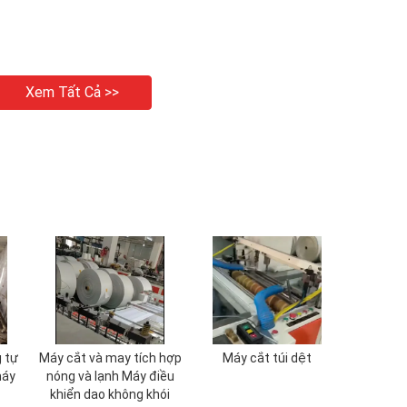
Xem Tất Cả >>
 tự
Máy cắt và may tích hợp
Máy cắt túi dệt
máy
nóng và lạnh Máy điều
khiển dao không khói