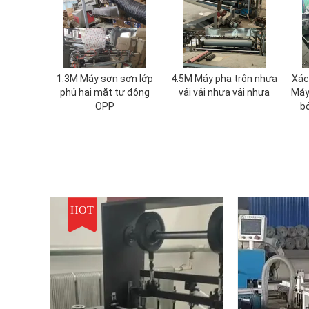
1.3M Máy sơn sơn lớp
4.5M Máy pha trộn nhựa
Xác
phủ hai mặt tự động
vải vải nhựa vải nhựa
Máy
OPP
bó
HOT