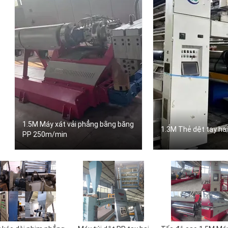
1.5M Máy xát vải phẳng bằng băng
1.3M Thẻ dệt tay hai
PP 250m/min