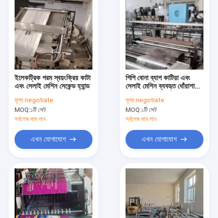
ইলেকট্রিক গরম স্বয়ংক্রিয় কাটা
পিপি বোনা ব্যাগ কাটিয়া এবং
এবং সেলাই মেশিন সেকেন্ড হ্যান্ড
সেলাই মেশিন ব্যবহৃত ধোঁয়াশাহী
ছুরি এক গরম এবং ঠান্ডা
মূল্য:
negotiate
মূল্য:
negotiate
MOQ:
১টি সেট
MOQ:
১টি সেট
সর্বশেষ দাম পান
সর্বশেষ দাম পান
এখন যোগাযোগ
এখন যোগাযোগ
বাড়ি
পণ্য
ভিডিও