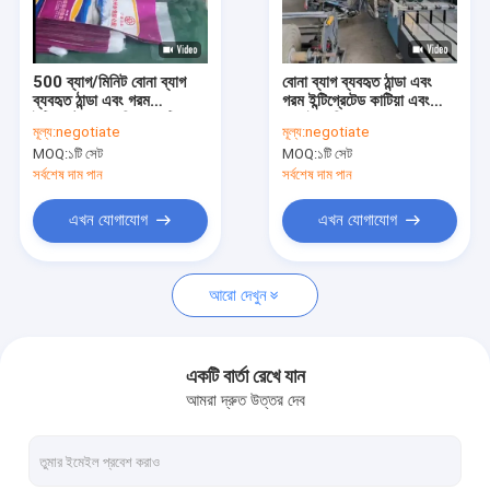
আমাদের সম্বন্ধে
কারখানা পরিদর্শন
500 ব্যাগ/মিনিট বোনা ব্যাগ
বোনা ব্যাগ ব্যবহৃত ঠান্ডা এবং
ব্যবহৃত ঠান্ডা এবং গরম
গরম ইন্টিগ্রেটেড কাটিয়া এবং
গুণমান নিয়ন্ত্রণ
ইন্টিগ্রেটেড স্বয়ংক্রিয় কাটিয়া
সেলাই মেশিন
মূল্য:
negotiate
মূল্য:
negotiate
এবং সেলাই মেশিন
MOQ:
১টি সেট
MOQ:
১টি সেট
খবর
সর্বশেষ দাম পান
সর্বশেষ দাম পান
মামলা
এখন যোগাযোগ
এখন যোগাযোগ
একটি উদ্ধৃতি অনুরোধ করুন
আরো দেখুন
ব্যবহৃত গার্ন এক্সট্রুশন লাইন
একটি বার্তা রেখে যান
আমরা দ্রুত উত্তর দেব
ব্যবহৃত বৃত্তাকার তাঁত
ব্যবহৃত এক্সট্রুশন লেপ ল্যামিনেশন লাইন