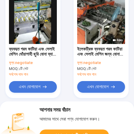
ব্যবহৃত গরম কাটিয়া এবং সেলাই
ইলেকট্রিক ব্যবহৃত গরম কাটিয়া
মেশিন ধোঁয়াশাহী ছুরি বোনা ব্যাগ
এবং সেলাই মেশিন জন্য বোনা
জন্য
ব্যাগ 15-25pcs / মিনিট
মূল্য:
negotiate
মূল্য:
negotiate
MOQ:
১টি সেট
MOQ:
১টি সেট
সর্বশেষ দাম পান
সর্বশেষ দাম পান
এখন যোগাযোগ
এখন যোগাযোগ
আপনার সময় বাঁচান
আমাদের সাথে সেরা পণ্য যোগাযোগ করুন।