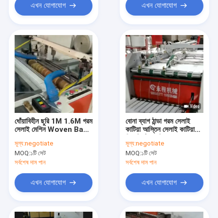
এখন যোগাযোগ
এখন যোগাযোগ
ধোঁয়াবিহীন ছুরি 1M 1.6M গরম
বোনা ব্যাগ ঠান্ডা গরম সেলাই
সেলাই মেশিন Woven Bag
কাটিয়া আস্তিন সেলাই কাটিয়া
Cutting Machine
সিম প্রিন্টিং মেশিন
মূল্য:
negotiate
মূল্য:
negotiate
MOQ:
১টি সেট
MOQ:
১টি সেট
সর্বশেষ দাম পান
সর্বশেষ দাম পান
এখন যোগাযোগ
এখন যোগাযোগ