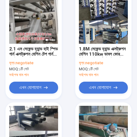
2.1 এম সেকেন্ড হ্যান্ড হাই স্পিড
1.8M সেকেন্ড হ্যান্ড এক্সট্রুশন
গার্ন এক্সট্রুশন মেশিন টেপ গার্ন
মেশিন 110kw ডাবল কোর
এক্সট্রুডার মেশিন
ফিল্টার ফ্ল্যাট গার্ন স্ট্রেচিং মেশিন
মূল্য:
negotiate
মূল্য:
negotiate
MOQ:
১টি সেট
MOQ:
১টি সেট
সর্বশেষ দাম পান
সর্বশেষ দাম পান
এখন যোগাযোগ
এখন যোগাযোগ
বাড়ি
পণ্য
ভিডিও