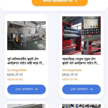
আপনার প্রয়োজনীয়তা দিন
পূর্ব-মালিকানাধীন ফ্ল্যাট টেপ
স্বয়ংক্রিয় সেকেন্ড হ্যান্ড টেপ
এক্সট্রুশন লাইন ভারী শুল্ক পিপি
ফ্ল্যাট গার্ন এক্সট্রুশন লাইন পিই
এইচডিপিই ফিল্ম প্রক্রিয়াকরণ
পিপি বোনা ব্যাগ জন্য
মূল্য:
negotiate
মূল্য:
negotiate
MOQ:
১টি সেট
MOQ:
১টি সেট
সর্বশেষ দাম পান
সর্বশেষ দাম পান
এখন যোগাযোগ
এখন যোগাযোগ