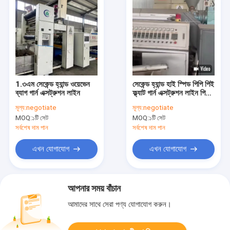
1.৩এম সেকেন্ড হ্যান্ড ওয়েভেন
সেকেন্ড হ্যান্ড হাই স্পিড পিপি পিই
ব্যাগ গার্ন এক্সট্রুশন লাইন
ফ্ল্যাট গার্ন এক্সট্রুশন লাইন পিপি
বোনা ব্যাগের জন্য
মূল্য:
negotiate
মূল্য:
negotiate
MOQ:
১টি সেট
MOQ:
১টি সেট
সর্বশেষ দাম পান
সর্বশেষ দাম পান
এখন যোগাযোগ
এখন যোগাযোগ
আপনার সময় বাঁচান
আমাদের সাথে সেরা পণ্য যোগাযোগ করুন।