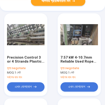
আপনার প্রয়োজনীয়তা দিন
Precision Control 3
7.57 kW 4-10.7mm
or 4 Strands Plastic
Reliable Used Rope
PE PP Rope Twisting
Twisting Machine for
মূল্য:
negotiate
মূল্য:
negotiate
Machine with 7.59 kW
PE PP Plastic Rope
MOQ:
1 সেট
MOQ:
1 সেট
Power for 4-10.9mm
Production
Ropes
সর্বশেষ দাম পান
সর্বশেষ দাম পান
এখন যোগাযোগ
এখন যোগাযোগ