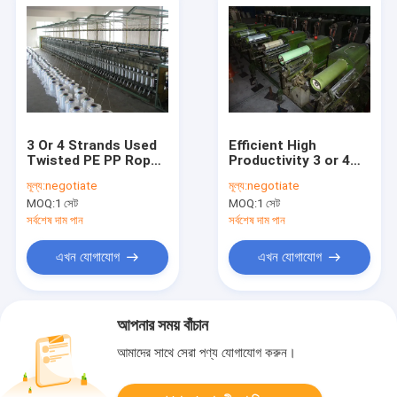
3 Or 4 Strands Used
Efficient High
Twisted PE PP Rope
Productivity 3 or 4
Making Machine
Strands Plastic PE
মূল্য:
negotiate
মূল্য:
negotiate
Durable Rope
PP Rope Twisting
MOQ:
1 সেট
MOQ:
1 সেট
Twisting System
Machine for Smooth
Rope Production
সর্বশেষ দাম পান
সর্বশেষ দাম পান
এখন যোগাযোগ
এখন যোগাযোগ
আপনার সময় বাঁচান
আমাদের সাথে সেরা পণ্য যোগাযোগ করুন।