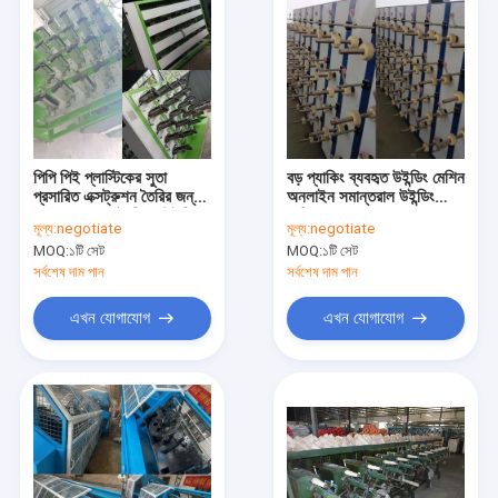
পিপি পিই প্লাস্টিকের সুতা
বড় প্যাকিং ব্যবহৃত উইন্ডিং মেশিন
প্রসারিত এক্সট্রুশন তৈরির জন্য
অনলাইন সমান্তরাল উইন্ডিং
সেকেন্ড হ্যান্ড হাই স্পিড উইন্ডিং
মেশিন
মূল্য:
negotiate
মূল্য:
negotiate
মেশিন
MOQ:
১টি সেট
MOQ:
১টি সেট
সর্বশেষ দাম পান
সর্বশেষ দাম পান
এখন যোগাযোগ
এখন যোগাযোগ
বাড়ি
পণ্য
ভিডিও