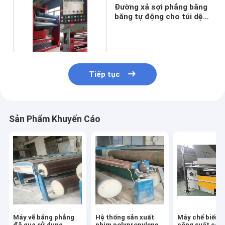
Đường xả sợi phẳng bằng
băng tự động cho túi dệt
PE PP
Tiếp tục
Sản Phẩm Khuyến Cáo
Máy vẽ băng phẳng
Hệ thống sản xuất
Máy chế biến 
đã qua sử dụng,
phim polypropylene
công suất cao