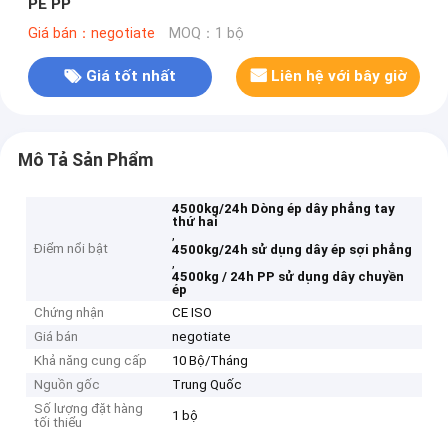
PE PP
Giá bán：negotiate
MOQ：1 bộ
Giá tốt nhất
Liên hệ với bây giờ
Mô Tả Sản Phẩm
4500kg/24h Dòng ép dây phẳng tay
thứ hai
,
Điểm nổi bật
4500kg/24h sử dụng dây ép sợi phẳng
,
4500kg / 24h PP sử dụng dây chuyền
ép
Chứng nhận
CE ISO
Giá bán
negotiate
Khả năng cung cấp
10 Bộ/Tháng
Nguồn gốc
Trung Quốc
Số lượng đặt hàng
1 bộ
tối thiểu