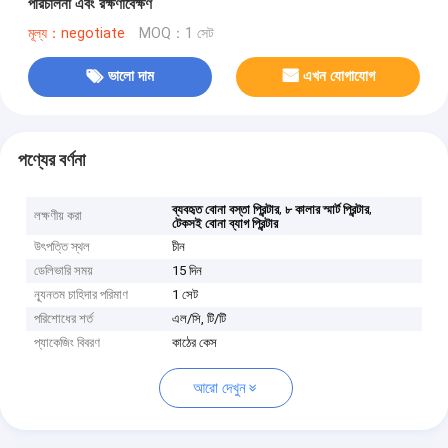
পরিচালনা এবং রক্ষণাবেক্ষণ
মূল্য：negotiate
MOQ：1 সেট
ভালো দাম
এখন যোগাযোগ
পণ্যের বর্ণনা
,
,
ব্যবহৃত বোনা বস্তা প্রিন্টার
৮ কালার স্মার্ট প্রিন্টার
লক্ষণীয় করা
টেকসই বোনা ব্যাগ প্রিন্টার
উৎপত্তি স্থল
চীন
ডেলিভারি সময়
15 দিন
ন্যূনতম চাহিদার পরিমাণ
1 সেট
পরিশোধের শর্ত
এল/সি, টি/টি
প্যাকেজিং বিবরণ
কাঠের কেস
আরো দেখুন