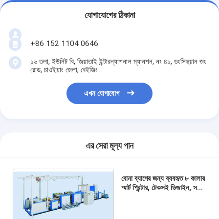
যোগাযোগের ঠিকানা
+86 152 1104 0646
১৬ তলা, ইউনিট বি, জিয়াতাই ইন্টারন্যাশনাল ম্যানশন, নং ৪১, ডংসিহুয়ান জং
রোড, চাওইয়াং জেলা, বেইজিং
এখন যোগাযোগ
এর সেরা মূল্য পান
বোনা ব্যাগের জন্য ব্যবহৃত ৮ কালার
স্মার্ট প্রিন্টার, টেকসই ডিজাইন, সহজ
পরিচালনা এবং রক্ষণাবেক্ষণ